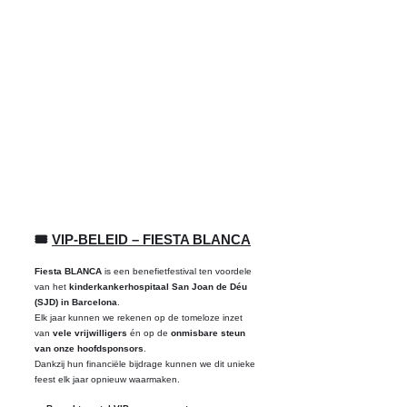
🎟
VIP-BELEID – FIESTA BLANCA
Fiesta BLANCA
is een benefietfestival ten voordele
van het
kinderkankerhospitaal San Joan de Déu
(SJD) in Barcelona
.
Elk jaar kunnen we rekenen op de tomeloze inzet
van
vele vrijwilligers
én op de
onmisbare steun
van onze hoofdsponsors
.
Dankzij hun financiële bijdrage kunnen we dit unieke
feest elk jaar opnieuw waarmaken.