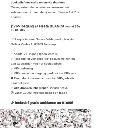
cocktails/mocktails en sterke dranken.
Om organisatorische redenen verzoeken we
iedereen om zich aan de tijden van Service 1 & 2 te
houden.
💃 VIP-Toegang @ Fiesta BLANCA
(vanaf 15u
tot 01u00)
📍 Parque Antonio Soria – Vrijdagmarktplein, Av.
Delfina Viudes 1, 03183 Torrevieja
✅ Aparte VIP-ingang (geen wachtrij)
✅ Toegang tot verhoogd VIP-podium met tenten
aan weerszijden van het hoofdpodium
✅ VIP-bediening
✅ VIP-bandje dat toegang geeft tot het VIP-deck
❌ Geen drank meenemen van het VIP-gedeelte
naar het plein
✅
Alle dranken inbegrepen
, inclusief cava
🕖 Vanaf 19u00: heerlijke hapjes en tapa’s
🎉 Inclusief gratis ambiance tot 01u00!