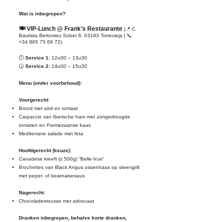
Wat is inbegrepen?
🍽 VIP-Lunch @ Frank’s Restaurante
(
📍 C.
Bautista Bertomeu Sober 6, 03183 Torrevieja |
📞
+34 865 75 69 72)
🕛
Service 1:
12u00 – 13u30
🕝
Service 2:
14u00 – 15u30
Menu (onder voorbehoud):
Voorgerecht:
Brood met aioli en tomaat
Carpaccio van Iberische ham met zongedroogde
tomaten en Parmezaanse kaas
Mediterrane salade met feta
Hoofdgerecht (keuze):
Canadese kreeft (± 500g) “Belle-Vue”
Brochettes van Black Angus ossenhaas op steengrill
met peper- of bearnaisesaus
Nagerecht:
Chocolademousse met advocaat
Dranken inbegrepen, behalve korte dranken,