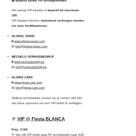
🎫 Beperkt aantal VIP-arrangementen
Het aantal VIP-kaarten is
beperkt tot maximum
180
.
VIP-kaarten kunnen
uitsluitend verkregen worden
via onze hoofdsponsors:
GLOBAL SPAIN
🌐
www.global-spain.com
📧
info@global-spain.com
MECHELS VERHUISBEDRIJF
🌐
www.verhuisbedrijf.be
📧
info@verhuisbedrijf.be
GLORIA CARS
🌐
www.gloria-cars.com
📧
info@gloria-cars.com
Gelieve rechtstreeks contact op te nemen met één
van deze sponsors om een VIP-ticket te verkrijgen.
🥂
VIP @ Fiesta BLANCA
Prijs: €160
💛 Van elk VIP-ticket gaat €5 rechtstreeks naar SJD.